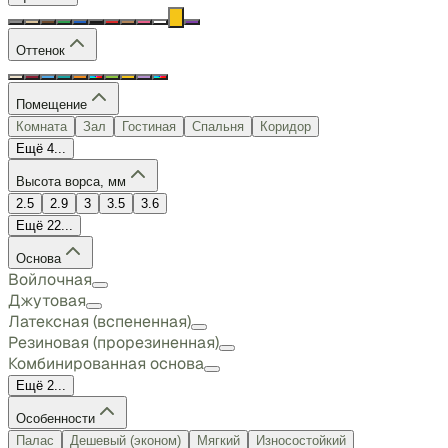
Оттенок
Помещение
Комната
Зал
Гостиная
Спальня
Коридор
Ещё 4...
Высота ворса, мм
2.5
2.9
3
3.5
3.6
Ещё 22...
Основа
Войлочная
Джутовая
Латексная (вспененная)
Резиновая (прорезиненная)
Комбинированная основа
Ещё 2...
Особенности
Палас
Дешевый (эконом)
Мягкий
Износостойкий