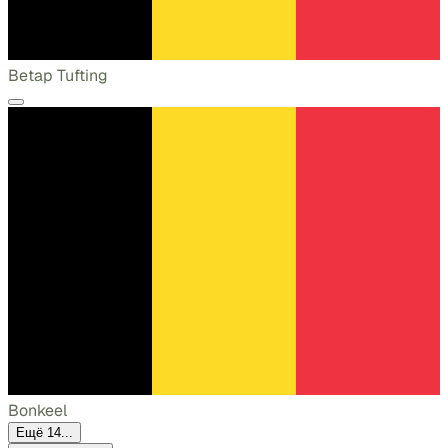
Betap Tufting
Bonkeel
Ещё 14...